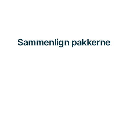
Ingen binding
Sammenlign pakkerne
Funktion
Starter
Starter+
Pro
Pris pr.
0 kr.
197 kr.
297 kr.
måned
Pris ved
årlig
0 kr.
145 kr.
245 kr.
betaling
Omsætning
Ubegrænse
Ubegrænse
500.000 kr.
sgrænse
t
t